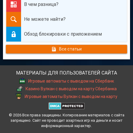
В чем разница?
Не можете найти?
Обход блокировки с приложением
Все статьи
МАТЕРИАЛЫ ДЛЯ ПОЛЬЗОВАТЕЛЕЙ САЙТА
Игровые автоматы с выводом на Сбербанк
Казино Вулкан с выводом на карту Сбербанка
Игровые автоматы Вулкан с выводом на карту
© 2026 Все права защищены. Копирование материалов с сайта
запрещено. Сайт не проводит азартных игр на деньги и носит
информационный характер.