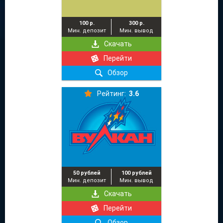
100 р.
300 р.
Мин. депозит
Мин. вывод
Скачать
Несколько советов
Перейти
Обзор
Выбор лучшего автомата
Следует обращать внимание на RTP, а также
Рейтинг:
3.6
близкий по духу слот. Игрософт аппараты
имеют множество тематических сюжетов,
которые помогут скрасить игру и вовлечь в
процесс.
Бонусные игры
Перед началом игры, ознакомьтесь с
50 рублей
100 рублей
правилами прохождения бонусного раунда.
Мин. депозит
Мин. вывод
В автоматах Игрософт очень увлекательные
Скачать
бонус игры, которые существенно смогут
увеличить депозит.
Перейти
Обзор