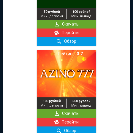
Первый игровой аппарат Igrosoft был
50 рублей
100 рублей
выпущен в 1999 году. В то время вся
Мин. депозит
Мин. вывод
продукция производителя
Скачать
выпускалась исключительно для
Перейти
наземных игорных клубов. Это
поспособствовало тому, что
Обзор
автоматы провайдера и по сей день
легко распознаются большим
Рейтинг:
3.7
сегментом игроков.
С вступлением в силу закона о запрете на азартную
деятельность, весь ассортимент компании «Игрософт»
перешел на витрины виртуальных заведений. Однако с
момента перехода в онлайн режим, фирма стала все реже
100 рублей
500 рублей
анонсировать новинки продукции. Последней вышедшей в
Мин. депозит
Мин. вывод
свет была Crazy Monkey 2, которая появилась в 2010 году.
Скачать
После нее провайдер занимался исключительно
обновлением и модернизацией существующей продукции.
Перейти
В 2025 году, по прошествии 9 лет глубокого сна, Igrosoft
Обзор
запускает новый игровой автомат под названием Pumpkin