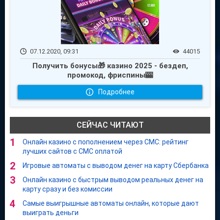
07.12.2020, 09:31
44015
Получить бонусы🎁 казино 2025 - бездеп,
промокод, фриспины🎰
Подробнее
СЕЙЧАС ЧИТАЮТ
Онлайн казино с пополнением через СМС: рейтинг
лучших сайтов с СМС оплатой
Игровые автоматы с выводом денег на карту Сбербанка
Онлайн казино с быстрым выводом реальных денег на
карту сразу и без комиссии
Самые выигрышные автоматы онлайн, которые дают
выиграть деньги