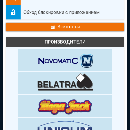
линиями. Именно они определяют, получит ли пользователь
свою призовую комбинацию, или сессия закончится
Обход блокировки с приложением
неудачей. Кроме сходства в устройстве автоматов,
каждый слот похож на предыдущий своим интерфейсом.
Панель управления у всей продукции одинаковая, поэтому
Все статьи
поклонникам провайдера не составит труда разобраться с
функционалом последней модели симулятора.
ПРОИЗВОДИТЕЛИ
После перехода на главную страницу необходимо выбрать
раздел «Программы», найти интересуемый геймплей и
нажать на кнопку «скачать». На основном ресурсе компании
также опубликована информация об аппарате, его
описание, основные характеристики и прочее.
Еще одни способом для установки считаются официальные
сайты игорных порталов. В некоторых из них пользователю
предлагается скачать Игрософт на Андроид, а не само