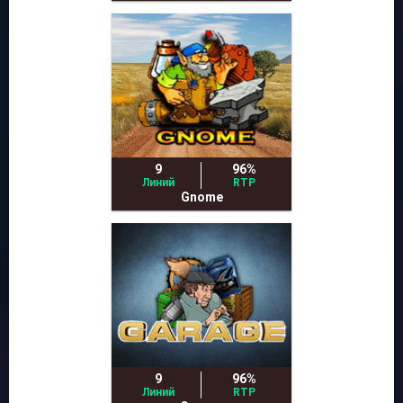
9
96%
Линий
RTP
Gnome
9
96%
Линий
RTP