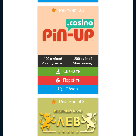
Fairy.
Рейтинг:
3.3
100 рублей
200 рублей
Мин. депозит
Мин. вывод
Скачать
Перейти
Обзор
Рейтинг:
4.3