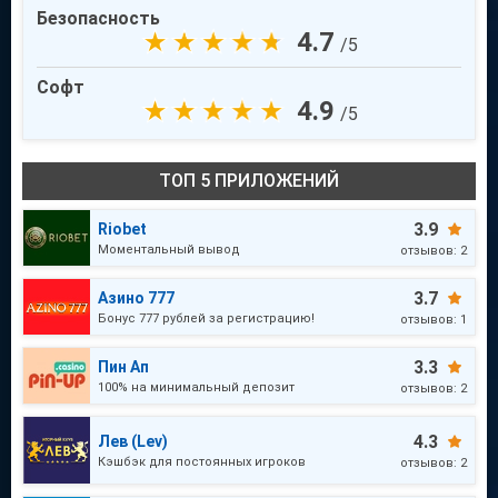
работает по лицензии, полностью официально, так что
Безопасность
проблем со входом не бывает. Также можно делать ставки
4.7
/5
на спорт в
Пин Ап бет
с телефона.
Софт
4.9
/5
Мобильная версия удобна тем, что
подстраивается под различные
размеры экранов и разрешение.
ТОП 5 ПРИЛОЖЕНИЙ
3.9
Riobet
Моментальный вывод
отзывов: 2
Пополнение счета и вывод
средств на свой счет
3.7
Азино 777
Бонус 777 рублей за регистрацию!
отзывов: 1
Для пополнения депозита игрокам предоставляется выбор
из многих платежных систем: как банковских карт, так и
3.3
Пин Ап
электронных кошельков.
100% на минимальный депозит
отзывов: 2
Для вывода можно использовать те же системы, учитывая,
что с MasterCard перечислить средства на счет можно, а
4.3
Лев (Lev)
вот вывести нереально. Но такие сложные вопросы вполне
возможно успешно решить после контакта с
Кэшбэк для постоянных игроков
отзывов: 2
администрацией.