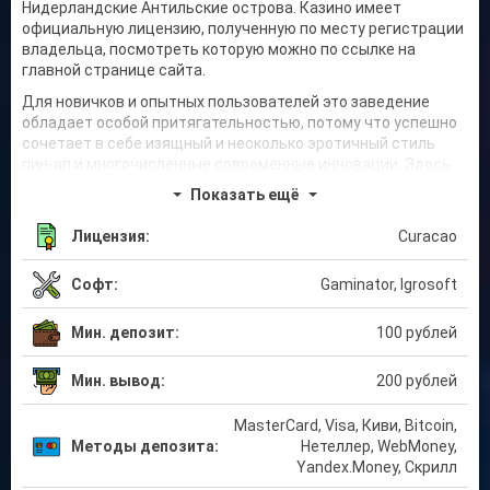
Нидерландские Антильские острова. Казино имеет
официальную лицензию, полученную по месту регистрации
владельца, посмотреть которую можно по ссылке на
главной странице сайта.
Для новичков и опытных пользователей это заведение
обладает особой притягательностью, потому что успешно
сочетает в себе изящный и несколько эротичный стиль
пин-ап и многочисленные современные инновации. Здесь
множество привлекательных черт, разнообразие геймов и
Показать ещё
развлечений, включая букмекерскую контору и приятные
бонусы для пользователей. Даже внешне страницы
Лицензия:
Curacao
официального сайта резко отличаются по дизайну от
других казино, что выгодно выделяет Пин Ап на фоне
Софт:
Gaminator, Igrosoft
множества конкурирующих организаций.
Мин. депозит:
100 рублей
Мин. вывод:
200 рублей
MasterCard, Visa, Киви, Bitcoin,
Методы депозита:
Нетеллер, WebMoney,
Yandex.Money, Скрилл