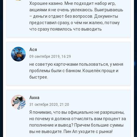
Сразу же стоит пройти и
Хорошее казино. Мне подходит набор игр,
верификацию. Это процесс
акциями я не очень увлекаюсь. Выигрываешь
подтверждения личности клиента
– деньги отдают без вопросов. Документы
для осуществления вывода
предоставил сразу, о чём ни жалею, потому
выигранных денег. Для этого
что сразу появилось что выводить
достаточно переслать
администрации сканы своих
документов, подтверждающих
Ася
личность и принадлежность счетов.
09 сентября 2019, 16:29
не советую карточками пользоваться, у меня
проблемы были с банком. Кошелёк проще и
Для удобства пользователей имеется мобильная версия,
быстрее.
которую можно легко скачать на свой телефон.
Анна
31 октября 2020, 21:20
Я понимаю, что вы официально не разрешены,
но почему я должна отчислять вам процент за
пополнение и вывод? Причем большие суммы
вы не выводите. Пин Ап уходите с рынка!