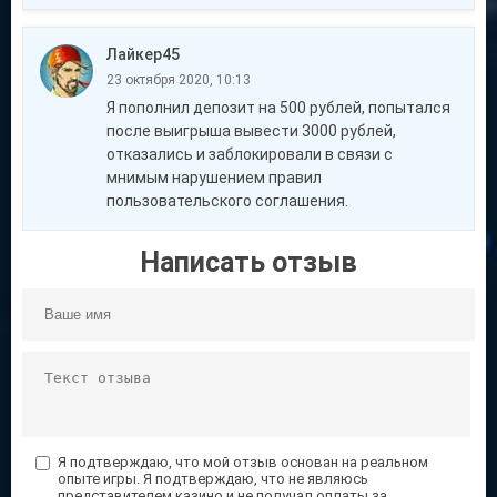
Лайкер45
23 октября 2020, 10:13
Я пополнил депозит на 500 рублей, попытался
после выигрыша вывести 3000 рублей,
отказались и заблокировали в связи с
мнимым нарушением правил
пользовательского соглашения.
Написать отзыв
Азартные игры в скачанном
приложении Пин Ап: во что
катают игроки
Первое, что сразу впечатляет пользователя при выборе
гейма – широчайший список провайдеров: NetEnt, GameArt,
WorldMatch, EvolutionGaming, AuthenticGaming, Eguzi, Kiron,
Я подтверждаю, что мой отзыв основан на реальном
IronDogStudio, LuckyStreak, TomHorn, LeapGaming и многих
опыте игры. Я подтверждаю, что не являюсь
представителем казино и не получал оплаты за