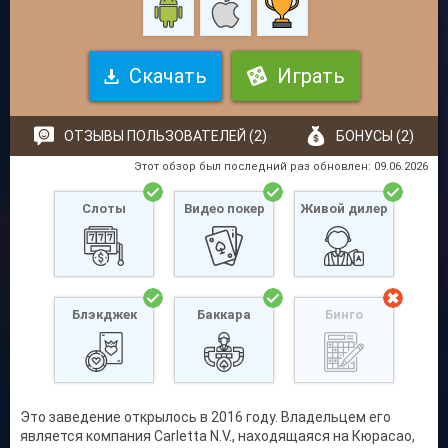
Скачать
Играть
ОТЗЫВЫ ПОЛЬЗОВАТЕЛЕЙ (2)
БОНУСЫ (2)
Этот обзор был последний раз обновлен: 09.06.2026
Слоты
Видео покер
Живой дилер
Блэкджек
Баккара
Бинго
Это заведение открылось в 2016 году. Владельцем его
является компания Carletta N.V., находящаяся на Кюрасао,