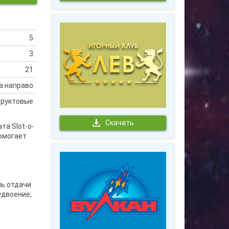
5
3
21
а направо
руктовые
Скачать
та Slot-o-
помогает
нь отдачи
удвоение,