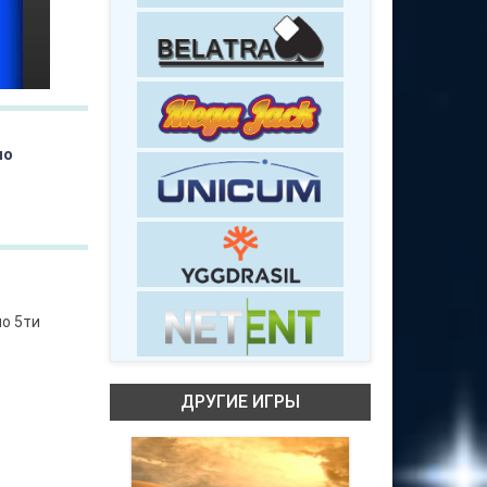
но
о 5ти
ДРУГИЕ ИГРЫ