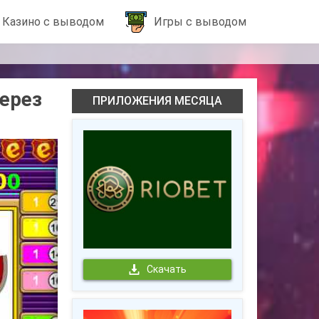
Казино с выводом
Игры с выводом
через
ПРИЛОЖЕНИЯ МЕСЯЦА
Скачать