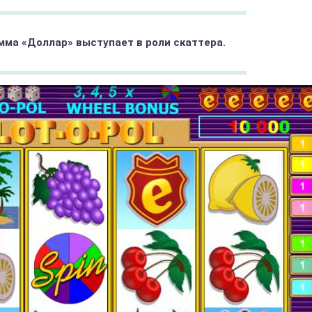
мма «Доллар» выступает в роли скаттера.