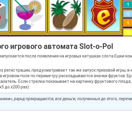
о игрового автомата Slot-o-Pol
 запускается после появления на игровых катушках слота Ешки ко
з регистрации, предусматривает так же запуск призовой игры, в 
На игровом поле по периметру раскладываются значки фруктов. Бр
затель. Если стрелка показывает на картинку фруктового плода,
 до х200 раз).
ники», раунд прекращаются, все деньги, полученные до этого, переч