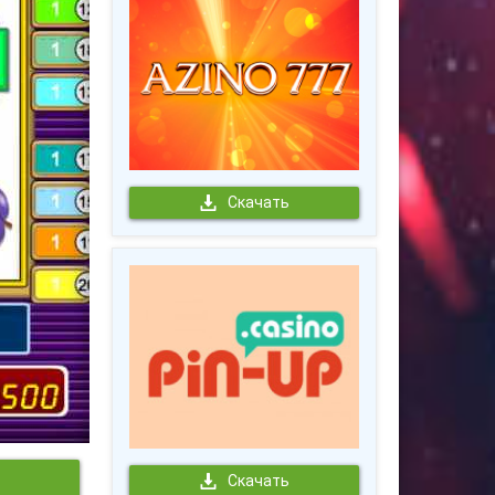
Скачать
Скачать