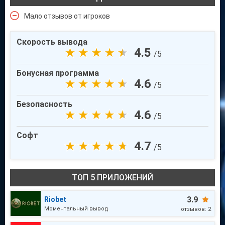
Мало отзывов от игроков
Скорость вывода
4.5
/5
Бонусная программа
4.6
/5
Безопасность
4.6
/5
Софт
4.7
/5
ТОП 5 ПРИЛОЖЕНИЙ
3.9
Riobet
Бонусы и акции, которые можно
Моментальный вывод
отзывов: 2
получить скачав приложение