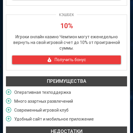
Никто не покидает казино, не подыскав для себя
оптимальный вариант. Например, запускайте
аппарат Гном
от Игрософт
.
КЭШБЕК
Клуб представлен следующими разделами:
10%
Онлайн развлечения. Для возможности получить
выигрыши представлены автоматы с простым
Игроки онлайн казино Чемпион могут еженедельно
управлением. Вращаем барабан, ждем совпадений на
вернуть на свой игровой счет до 10% от проигранной
линиях, получаем выигрыш. Каждый автомат со своей
суммы.
тематикой и отличаются они друг от друга способом
управления и самим процессом игры.
Получить бонус
Столы. Здесь на выбор предлагаются разные виды
карточных, настольных геймов и симуляторов,
которых нет в первом разделе. Ассортимент не
застаивается, происходит постоянное обновление.
ПРЕИМУЩЕСТВА
Джекпот. Данный раздел идентичен разделу с онлайн
автоматами, но помимо традиционных выигрышей
Оперативная техподдержка
пользователь может попробовать себя, использовав
Много азартных развлечений
джекпот. В этом случае смельчака ждет приз, который
может выражаться семизначными цифрами.
Современный игровой клуб
Новые. Здесь всегда можно найти новинки игровых
Удобный сайт и мобильное приложение
слотов и даже изучать их в демонстрационном
режиме. Регистрация для этого не обязательна.
НЕДОСТАТКИ