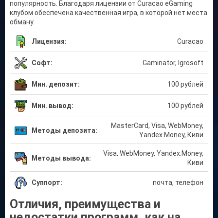
популярность. Благодаря лицензии от Curacao eGaming
клубом обеспечена качественная игра, в которой нет места
обману.
Лицензия:
Curacao
Софт:
Gaminator, Igrosoft
Мин. депозит:
100 рублей
Мин. вывод:
100 рублей
MasterCard, Visa, WebMoney,
Методы депозита:
Yandex.Money, Киви
Visa, WebMoney, Yandex.Money,
Методы вывода:
Киви
Суппорт:
почта, телефон
Отличия, преимущества и
недостатки программ, как на