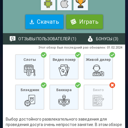
Скачать
Играть
ОТЗЫВЫ ПОЛЬЗОВАТЕЛЕЙ (1)
БОНУСЫ (3)
Этот обзор был последний раз обновлен: 01.02.2024
Слоты
Видео покер
Живой дилер
Блэкджек
Баккара
Бинго
Выбор достойного развлекательного заведения для
проведения досуга очень непростое занятие. В этом обзоре