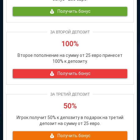
Получить бонус
ЗА ВТОРОЙ ДЕПОЗИТ
100%
Второе пополнение на сумму от 25 евро принесет
100% к депозиту.
Получить бонус
ЗА ТРЕТИЙ ДЕПОЗИТ
Какое развлечение выбрать для
игры в скачиваемой программе
50%
В футере сайта расположен достаточно большой список
Игрок получит 50% к депозиту в подарок на третий
провайдеров. Поговорим о самых знаменитых из них:
депозит на сумму от 25 евро.
NetEnt. Шведская компания, специализирующаяся на
Получить бонус
разработке инновационных видеослотов.