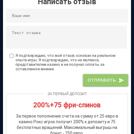
Написать отзыв
Дату рождения
Номер телефона
Город проживания
Вносить надо максимально правдивую информацию,
потому что указание неточных данных приведет к
возникновению проблем при кэшауте.
Можно создать аккаунт в казино Рокс и через профиль в
социальной сети. Но такая форма регистрации не
Я подтверждаю, что мой отзыв основан на реальном
рекомендуется ведь в этом случае в клуб может попасть
опыте игры. Я подтверждаю, что не являюсь
представителем казино и не получал оплаты за
лишняя информация. Поэтому более надежным будет
оставленное мнение.
регистрация через имейл.
ОТПРАВИТЬ
Для экономии времени при выводе денег рекомендуется на
этом этапе предоставить администрации заведения
ЗА ПЕРВЫЙ ДЕПОЗИТ
электронные копии документов, подтверждающие
прописку и возраст. Пока они будут идентифицироваться,
200%+75 фри-спинов
можно активно участвовать в игровом процессе.
За первое пополнение счета на сумму от 25 евро в
казино Рокс игрок получит 200% к депозиту и 75
бесплатных вращений. Максимальный выгрыш на
бонус - 250 евро.