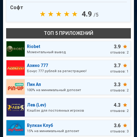
версию от определенного разработчика.
Софт
Настольные. В этом разделе собраны категории: покер,
4.9
/5
видеопокер, блэкджек, баккара и прочие. В категории
прочие можно сыграть в бинго, дартс и еще несколько
разновидностей игр.
ТОП 5 ПРИЛОЖЕНИЙ
Live дилеры. Этот раздел, по сути, является
прообразом наземного казино. Общение с живыми
крупье создает атмосферу настоящего игорного
3.9
Riobet
заведения. В этом зале доступны рулетка, баккара,
Моментальный вывод
отзывов: 2
блэкджек.
3.7
Азино 777
Бонус 777 рублей за регистрацию!
отзывов: 1
Скачиваемая версия предлагает
3.3
протестировать аппараты в
Пин Ап
100% на минимальный депозит
демонстрационном режиме. Это
отзывов: 2
позволит приобрести игровой опыт и
привыкнуть к автомату.
4.3
Лев (Lev)
Кэшбэк для постоянных игроков
отзывов: 2
3.6
Вулкан Клуб
15% на минимальный депозит
отзывов: 3