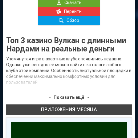
Скачать
Перейти
Обзор
Топ 3 казино Вулкан с длинными
Нардами на реальные деньги
Упомянутая игра в азартных клубах появились недавно.
Однако уже сегодня ёё можно найти в каталоге любого
клуба этой компании. Особенность виртуальной площадки в
обеспечении максимально комфортных условий для
пользователей.
Показать ещё
Средний
Минимальная
Минимальная
Название
коэффициент
сумма ввода,
сумма
клуба
отдачи слотов,
руб.
вывода, руб.
ПРИЛОЖЕНИЯ МЕСЯЦА
%
Вулкан24
100
900
96
Вулкан
250
850
98
Победа