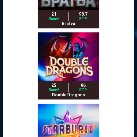
21
98.7
Линий
RTP
Bratva
25
96
Линий
RTP
Double Dragons