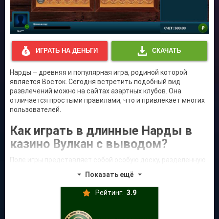
ИГРАТЬ НА ДЕНЬГИ
СКАЧАТЬ
Нарды – древняя и популярная игра, родиной которой
является Восток. Сегодня встретить подобный вид
развлечений можно на сайтах азартных клубов. Она
отличается простыми правилами, что и привлекает многих
пользователей.
Как играть в длинные Нарды в
казино Вулкан с выводом?
Поле игры представляет собой особую доску, разделенную
на две секции. Борьба идет между двумя клиентами или
Показать ещё
пользователем и компьютером. Отсчет на поле от одного
до двадцати четырех начинается с дальнего угла игрового
Рейтинг:
3.9
поля.