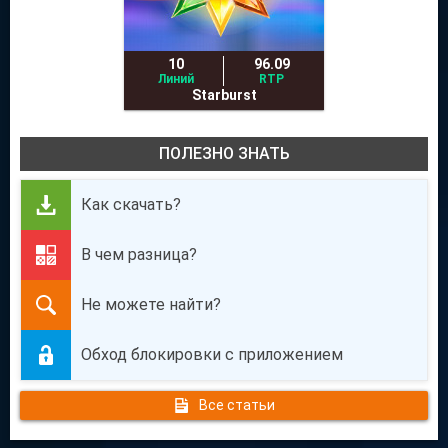
10
96.09
Линий
RTP
Starburst
ПОЛЕЗНО ЗНАТЬ
Как скачать?
В чем разница?
Не можете найти?
Обход блокировки с приложением
Все статьи