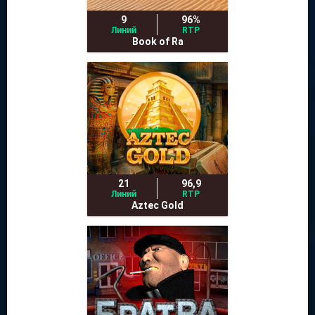
9
96%
Линий
RTP
Book of Ra
21
96,9
Линий
RTP
Aztec Gold