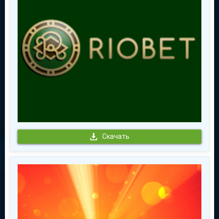
Вулкан
450
1000
97
клуб
Дополнительно стоит обратить внимание на то, что в
каждом заведении предусмотрена бонусная система.
Игроки Вулкан Длинных Нард на деньги могут получить
поощрения для совершения ставок и увеличения счета
кошелька в следующих случаях:
за внесение депозита;
за активность на портале;
за участие в программе лояльности.
Скачать